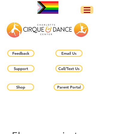
Feedback
Email Us
Support
Call/Text Us
Shop
Parent Portal